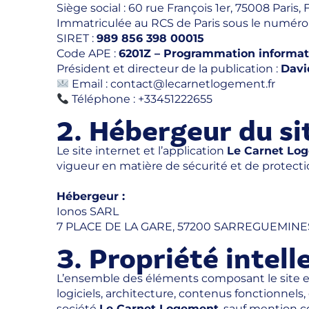
Siège social : 60 rue François 1er, 75008 Paris,
Immatriculée au RCS de Paris sous le numér
SIRET :
989 856 398 00015
Code APE :
6201Z – Programmation informa
Président et directeur de la publication :
Davi
Email :
contact@lecarnetlogement.fr
Téléphone : +33451222655
2. Hébergeur du si
Le site internet et l’application
Le Carnet Lo
vigueur en matière de sécurité et de protect
Hébergeur :
Ionos SARL
7 PLACE DE LA GARE, 57200 SARREGUEMINE
3. Propriété intell
L’ensemble des éléments composant le site et
logiciels, architecture, contenus fonctionnels,
société
Le Carnet Logement
, sauf mention co