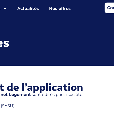
Co
s
Actualités
Nos offres
es
t de l’application
rnet Logement
sont édités par la société :
e (SASU)