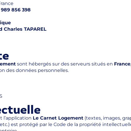
 France
o
989 856 398
tique
d Charles TAPAREL
te
gement
sont hébergés sur des serveurs situés en
France
ion des données personnelles.
S
ectuelle
 l’application
Le Carnet Logement
(textes, images, gra
 etc.) est protégé par le Code de la propriété intellectue
ntraire.