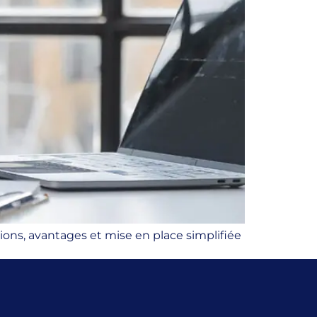
ions, avantages et mise en place simplifiée