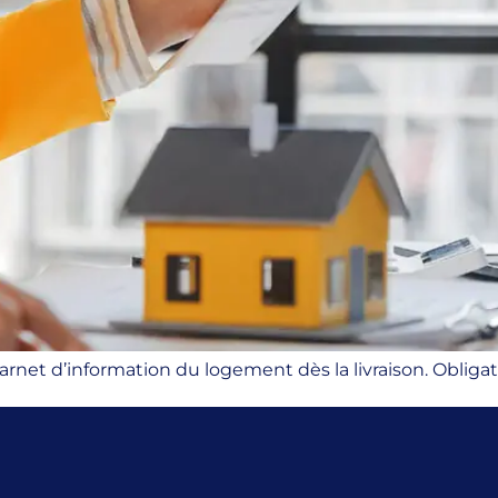
rnet d’information du logement dès la livraison. Obligat