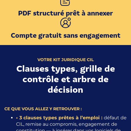
PDF structuré prêt à annexer
Compte gratuit sans engagement
VOTRE KIT JURIDIQUE CIL
Clauses types, grille de
contrôle et arbre de
décision
CE QUE VOUS ALLEZ Y RETROUVER :
• 3 clauses types prêtes à l’emploi :
défaut de
CIL, remise au compromis, engagement de
constitution — à insérer dans vos logiciels de