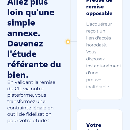
Allez plus
remise
loin qu'une
opposable
simple
L'acquéreur
annexe.
reçoit un
lien d'accès
Devenez
horodaté.
l'étude
Vous
disposez
référente du
instantanément
bien.
d'une
preuve
En validant la remise
inaltérable.
du CIL via notre
plateforme, vous
transformez une
contrainte légale en
outil de fidélisation
pour votre étude :
Votre