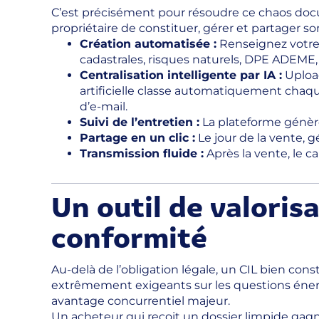
C’est précisément pour résoudre ce chaos do
propriétaire de constituer, gérer et partager s
Création automatisée :
Renseignez votre
cadastrales, risques naturels, DPE ADEME, 
Centralisation intelligente par IA :
Upload
artificielle classe automatiquement chaqu
d’e-mail.
Suivi de l’entretien :
La plateforme génère
Partage en un clic :
Le jour de la vente, 
Transmission fluide :
Après la vente, le c
Un outil de valoris
conformité
Au-delà de l’obligation légale, un CIL bien cons
extrêmement exigeants sur les questions énerg
avantage concurrentiel majeur.
Un acheteur qui reçoit un dossier limpide g