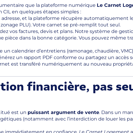
cumentaire que la plateforme numérique
Le Carnet Lo
on CIL en quelques étapes simples :
 adresse, et la plateforme récupère automatiquement l
zonage PLU). Votre carnet se pré-remplit tout seul.
ez vos factures, devis et plans. Notre système de gesti
e pièce dans la bonne catégorie. Vous pouvez même tran
 un calendrier d’entretiens (ramonage, chaudière, VMC)
générez un rapport PDF conforme ou partagez un accès séc
arnet est transféré numériquement au nouveau propriétair
ation financière, pas s
titué est un
puissant argument de vente
. Dans un mar
étiques (notamment avec l’interdiction de louer les pas
agne immédiatement en confiance.
Le Carnet Logement
a